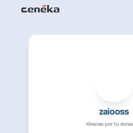
Z
zaiooss
¡Gracias por tu donac