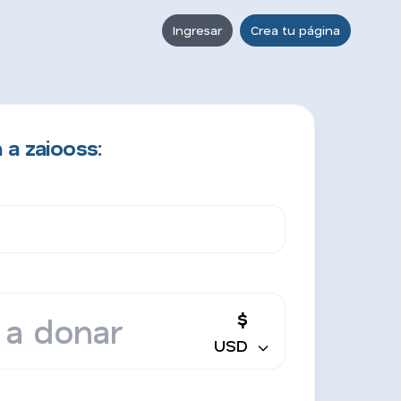
Ingresar
Crea tu página
 a zaiooss:
$
USD