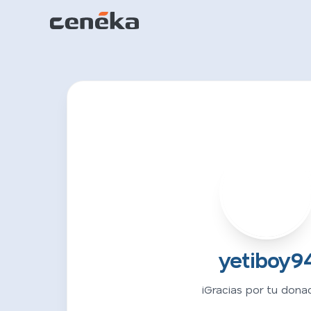
Y
yetiboy9
¡Gracias por tu donac