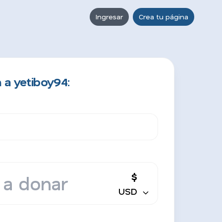
Ingresar
Crea tu página
 a yetiboy94:
$
USD