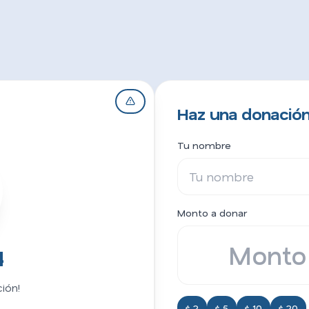
Haz una donación
Tu nombre
Monto a donar
4
ión!
$ 2
$ 5
$ 10
$ 20