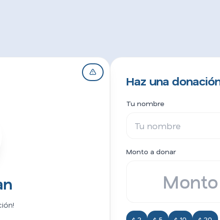
Haz una donación
Tu nombre
Monto a donar
an
ión!
$ 2
$ 5
$ 10
$ 20