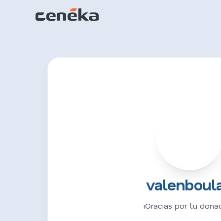
V
valenboul
¡Gracias por tu donac