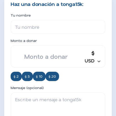
Haz una donación a tonga15k:
Tu nombre
Monto a donar
$
USD
$ 2
$ 5
$ 10
$ 20
Mensaje (opcional)