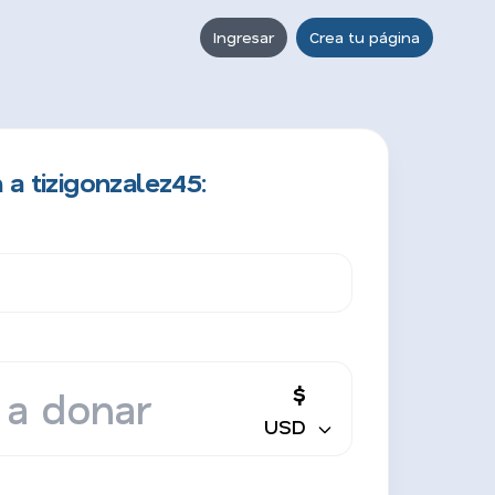
Ingresar
Crea tu página
a tizigonzalez45:
$
USD