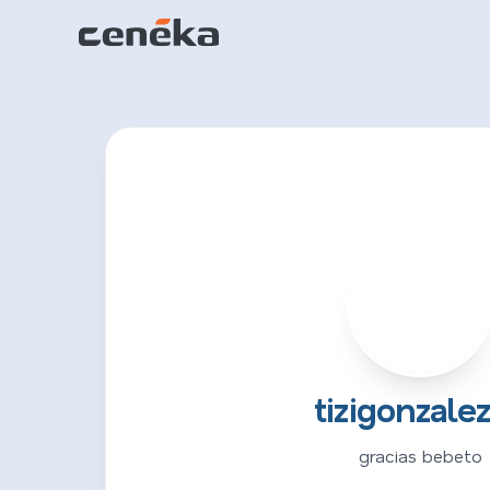
T
tizigonzale
gracias bebeto