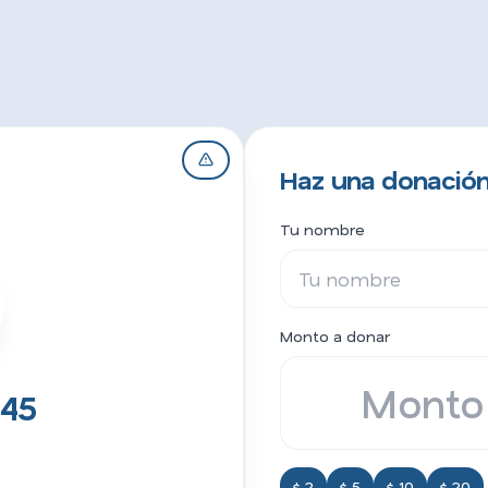
Haz una donación 
Tu nombre
Monto a donar
z45
$ 2
$ 5
$ 10
$ 20