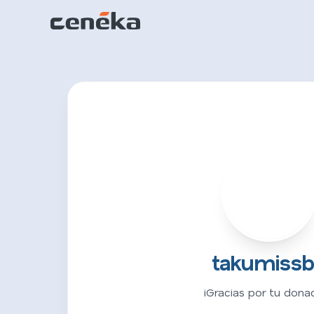
T
takumiss
¡Gracias por tu donac