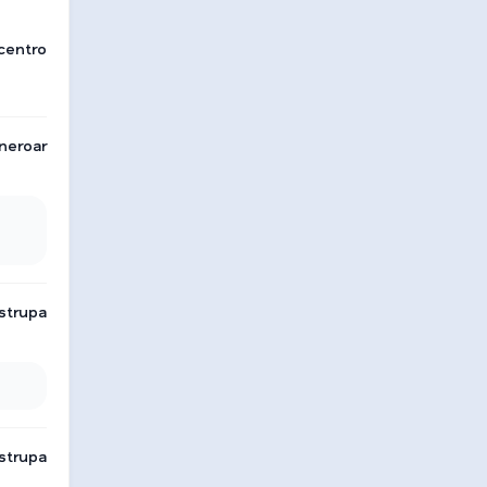
centro
ineroar
strupa
strupa