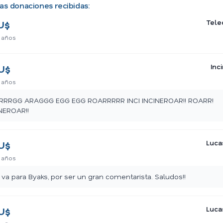
as donaciones recibidas:
Tele
U$
 años
Inc
U$
 años
RRRGG ARAGGG EGG EGG ROARRRRR INCI INCINEROAR!! ROARR!
NEROAR!!
Luca
U$
 años
 va para Byaks, por ser un gran comentarista. Saludos!!
Luca
U$