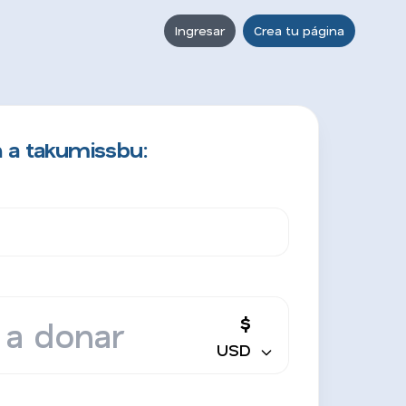
Ingresar
Crea tu página
 a takumissbu:
$
USD