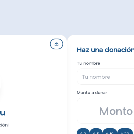
Haz una donación
Tu nombre
Monto a donar
bu
ión!
$ 2
$ 5
$ 10
$ 20