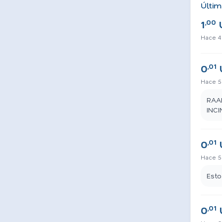
Últim
,00
1
Hace 4
,01
0
Hace 5
RAA
INCI
,01
0
Hace 5
Esto
,01
0