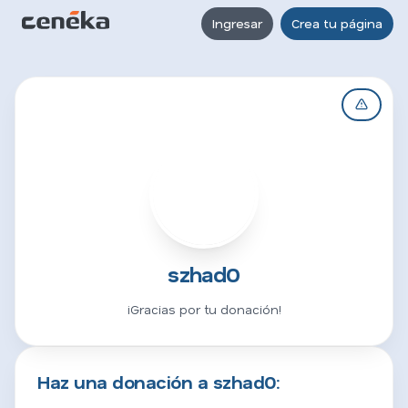
Ingresar
Crea tu página
S
szhad0
¡Gracias por tu donación!
Haz una donación a szhad0: