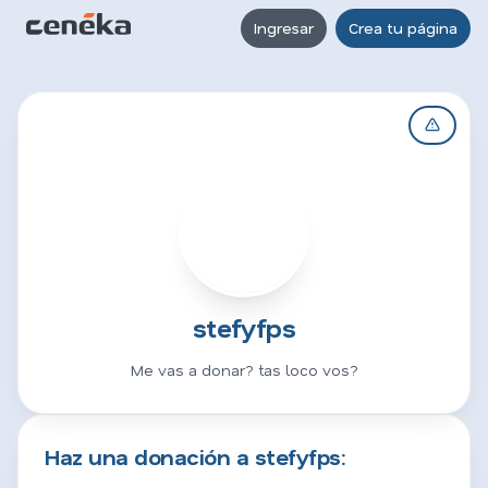
Ingresar
Crea tu página
S
stefyfps
Me vas a donar? tas loco vos?
Haz una donación a stefyfps: