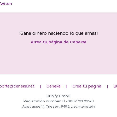
Twitch
¡Gana dinero haciendo lo que amas!
¡Crea tu página de Ceneka!
porte@ceneka.net
|
Ceneka
|
Crea tu página
|
B
Hubify GmbH
Registration number: FL-0002.723.025-8
Austrasse 14, Triesen, 9495, Liechtenstein