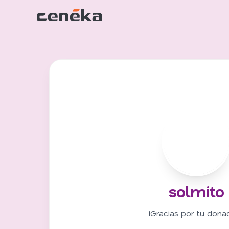
S
solmito
¡Gracias por tu donac