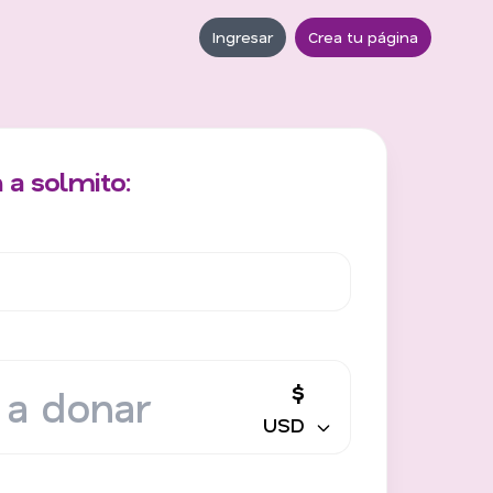
Ingresar
Crea tu página
 a solmito:
$
USD