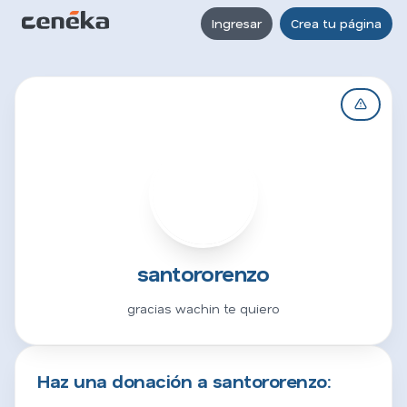
Ingresar
Crea tu página
S
santororenzo
gracias wachin te quiero
Haz una donación a santororenzo: