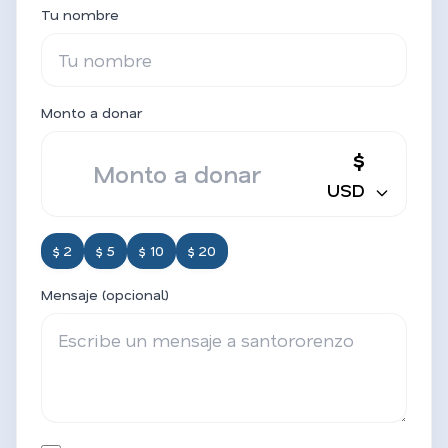
Tu nombre
Monto a donar
$
USD
$ 2
$ 5
$ 10
$ 20
Mensaje (opcional)