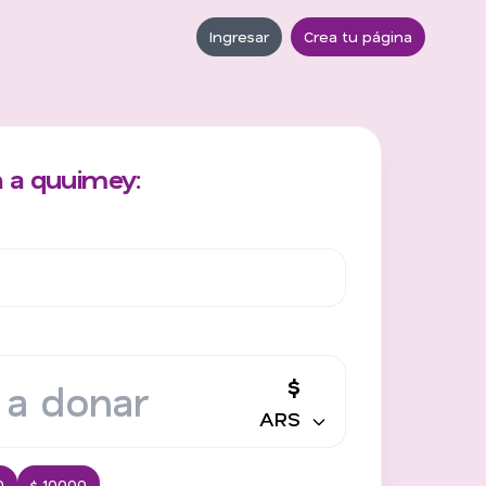
Ingresar
Crea tu página
 a quuimey:
$
ARS
0
$ 10000