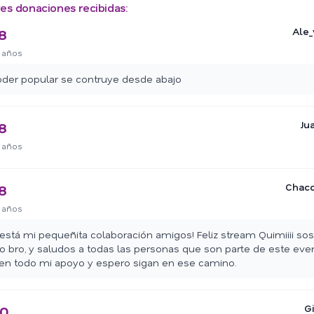
es donaciones recibidas:
Ale_
8
 años
oder popular se contruye desde abajo
Ju
8
 años
Chac
8
 años
está mi pequeñita colaboración amigos! Feliz stream Quimiiii so
o bro, y saludos a todas las personas que son parte de este eve
en todo mi apoyo y espero sigan en ese camino.
G
60