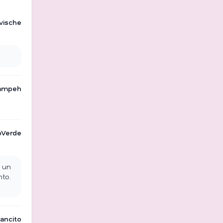
vische
ampeh
oVerde
s un
nto.
iancito