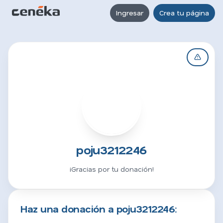
Ingresar
Crea tu página
P
poju3212246
¡Gracias por tu donación!
Haz una donación a poju3212246: