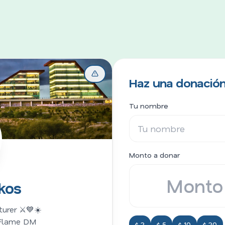
Haz una donación
Tu nombre
Monto a donar
kos
urer ⚔️💙☀️
Flame DM
$ 2
$ 5
$ 10
$ 20