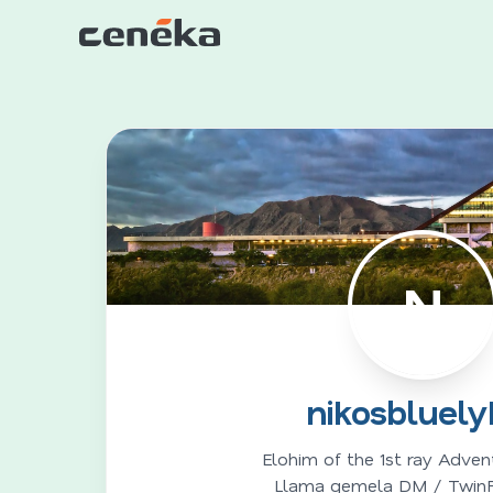
N
nikosbluely
Elohim of the 1st ray Advent
Llama gemela DM / Twin