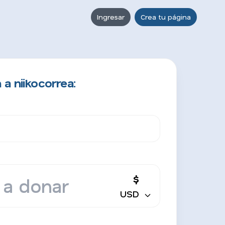
Ingresar
Crea tu página
a niikocorrea:
$
USD