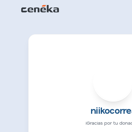
N
niikocorre
¡Gracias por tu donac