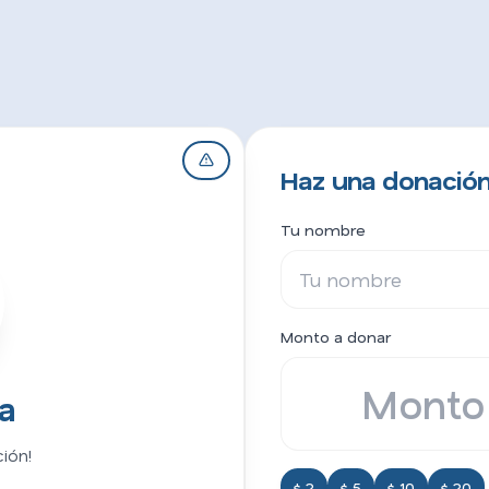
Haz una donación 
Tu nombre
Monto a donar
a
ión!
$ 2
$ 5
$ 10
$ 20