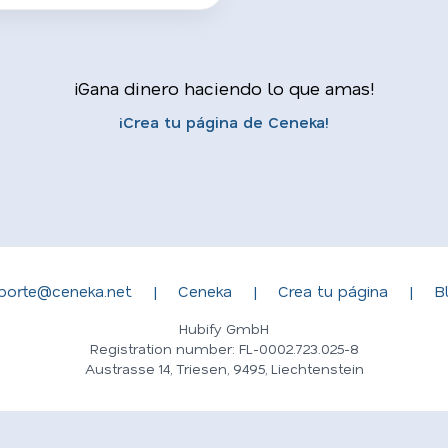
¡Gana dinero haciendo lo que amas!
¡Crea tu página de Ceneka!
porte@ceneka.net
|
Ceneka
|
Crea tu página
|
B
Hubify GmbH
Registration number: FL-0002.723.025-8
Austrasse 14, Triesen, 9495, Liechtenstein