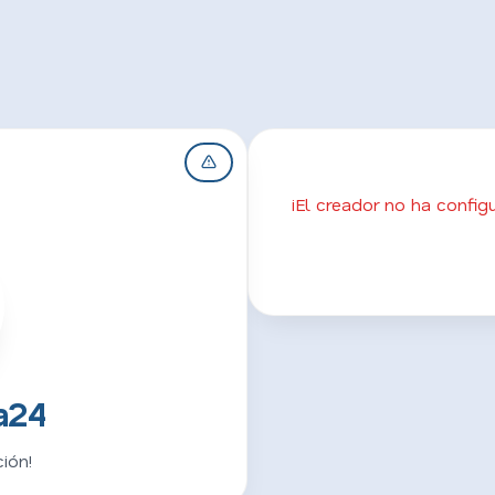
¡El creador no ha confi
a24
ión!