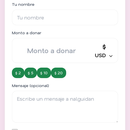
Tu nombre
Monto a donar
$
USD
$ 2
$ 5
$ 10
$ 20
Mensaje (opcional)