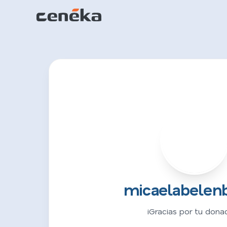
M
micaelabelenb
¡Gracias por tu donac