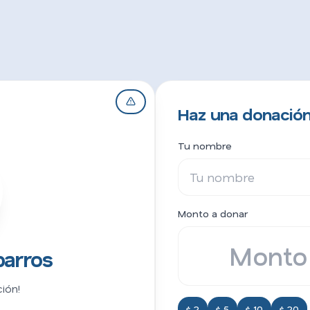
Haz una donación
Tu nombre
Monto a donar
arros
ión!
$ 2
$ 5
$ 10
$ 20