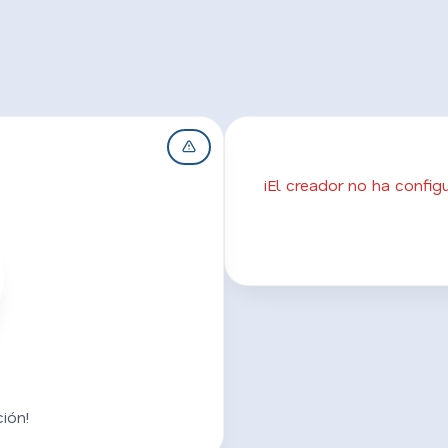
¡El creador no ha confi
ión!