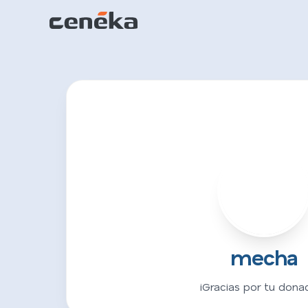
M
mecha
¡Gracias por tu donac