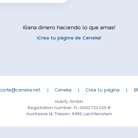
¡Gana dinero haciendo lo que amas!
¡Crea tu página de Ceneka!
porte@ceneka.net
|
Ceneka
|
Crea tu página
|
B
Hubify GmbH
Registration number: FL-0002.723.025-8
Austrasse 14, Triesen, 9495, Liechtenstein