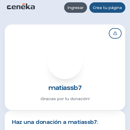
Ingresar
Crea tu página
M
matiassb7
¡Gracias por tu donación!
Haz una donación a matiassb7: