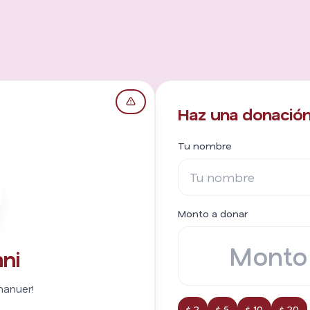
Haz una donación
Tu nombre
Monto a donar
ni
manuer!
$ 2
$ 5
$ 10
$ 20