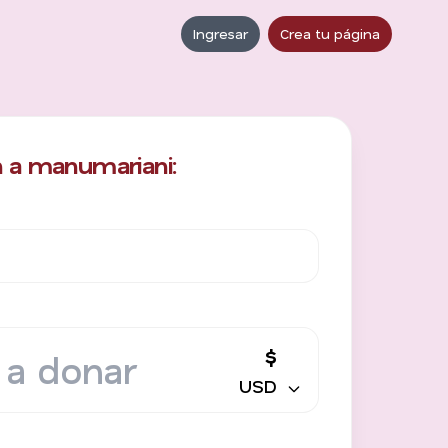
Ingresar
Crea tu página
 a manumariani:
$
USD