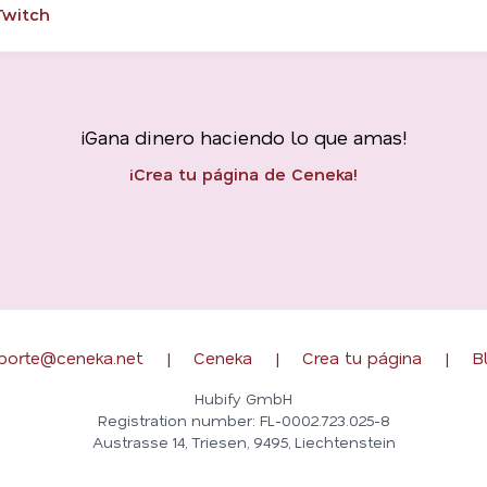
Twitch
¡Gana dinero haciendo lo que amas!
¡Crea tu página de Ceneka!
porte@ceneka.net
|
Ceneka
|
Crea tu página
|
B
Hubify GmbH
Registration number: FL-0002.723.025-8
Austrasse 14, Triesen, 9495, Liechtenstein