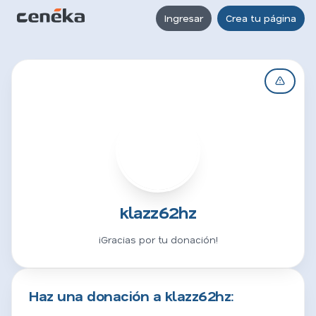
Ingresar
Crea tu página
K
klazz62hz
¡Gracias por tu donación!
Haz una donación a klazz62hz: