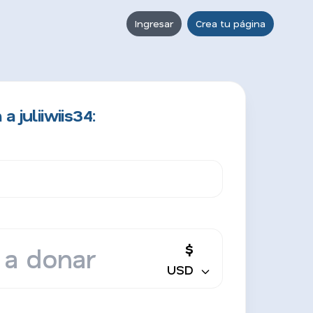
Ingresar
Crea tu página
 juliiwiis34:
$
USD