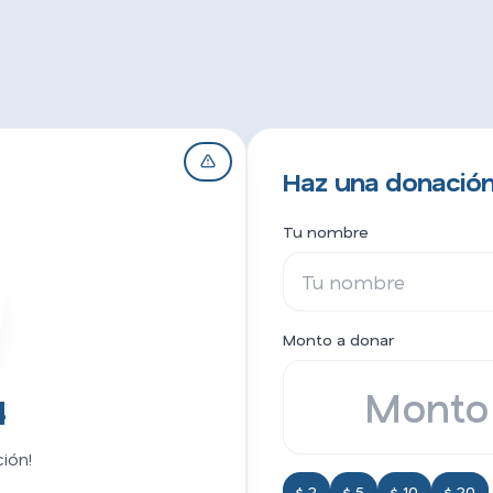
Haz una donación a
Tu nombre
Monto a donar
4
ión!
$ 2
$ 5
$ 10
$ 20