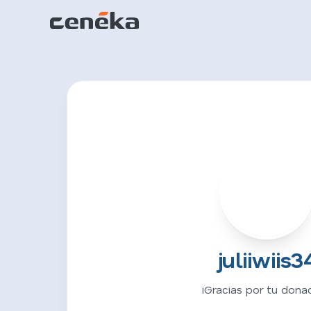
J
juliiwiis3
¡Gracias por tu donac