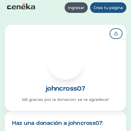
Ingresar
Crea tu página
J
johncross07
Mil gracias por la donacion, se re agradece!
Haz una donación a johncross07: