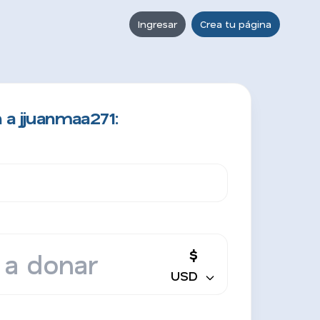
Ingresar
Crea tu página
 a jjuanmaa271:
$
USD