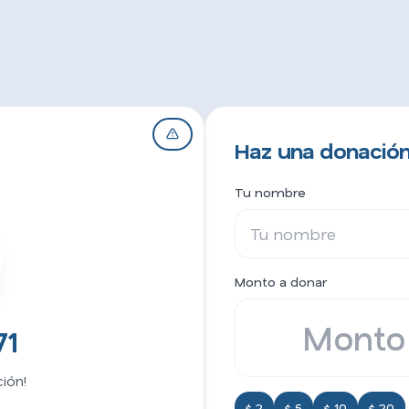
Haz una donación
Tu nombre
Monto a donar
71
ión!
$ 2
$ 5
$ 10
$ 20