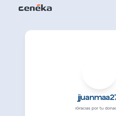
J
jjuanmaa2
¡Gracias por tu donac