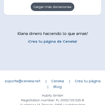
Cargar más donaciones
¡Gana dinero haciendo lo que amas!
¡Crea tu página de Ceneka!
soporte@ceneka.net
|
Ceneka
|
Crea tu página
|
Blog
Hubify GmbH
Registration number: FL-0002.723.025-8
Austrasse 14, Triesen, 9495, Liechtenstein