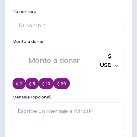
Tu nombre
Monto a donar
$
USD
$ 2
$ 5
$ 10
$ 20
Mensaje (opcional)