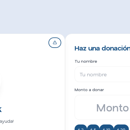
Haz una donación 
Tu nombre
Monto a donar
k
ayuda!
$ 2
$ 5
$ 10
$ 20