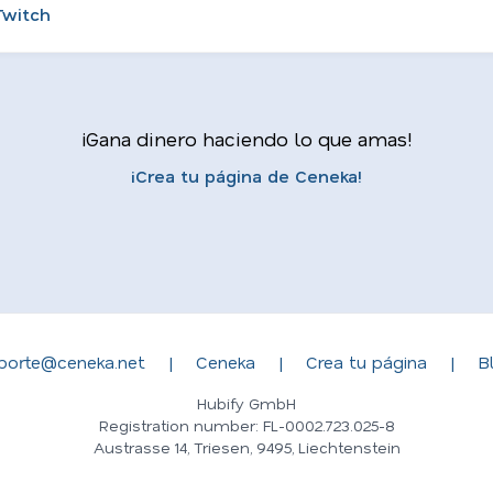
Twitch
¡Gana dinero haciendo lo que amas!
¡Crea tu página de Ceneka!
porte@ceneka.net
|
Ceneka
|
Crea tu página
|
B
Hubify GmbH
Registration number: FL-0002.723.025-8
Austrasse 14, Triesen, 9495, Liechtenstein