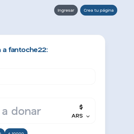
Ingresar
Crea tu página
 a fantoche22:
$
ARS
0
$ 10000