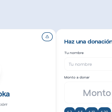
Haz una donación
Tu nombre
Monto a donar
oka
ión!
$ 2
$ 5
$ 10
$ 20