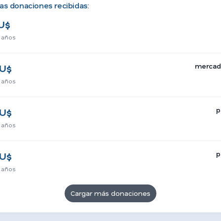
as donaciones recibidas:
U$
 años
mercad
U$
 años
p
U$
 años
p
U$
 años
Cargar más donaciones