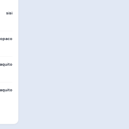
sisi
opaco
aquito
aquito