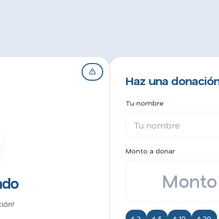
Haz una donació
Tu nombre
Monto a donar
ado
ión!
$ 2
$ 5
$ 10
$ 20