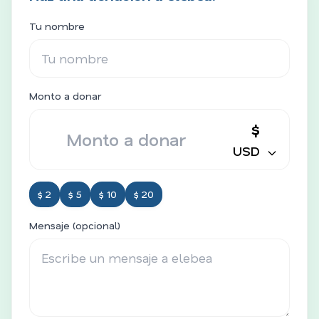
Tu nombre
Monto a donar
$
USD
$ 2
$ 5
$ 10
$ 20
Mensaje (opcional)