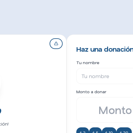
Haz una donación
Tu nombre
Monto a donar
9
ión!
$ 2
$ 5
$ 10
$ 20