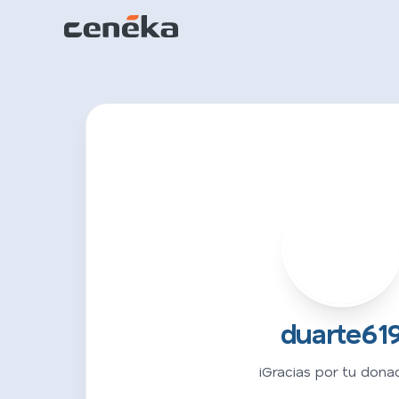
D
duarte61
¡Gracias por tu donac