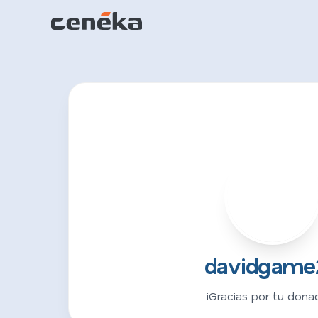
D
davidgame
¡Gracias por tu donac