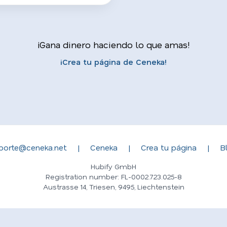
¡Gana dinero haciendo lo que amas!
¡Crea tu página de Ceneka!
porte@ceneka.net
|
Ceneka
|
Crea tu página
|
B
Hubify GmbH
Registration number: FL-0002.723.025-8
Austrasse 14, Triesen, 9495, Liechtenstein