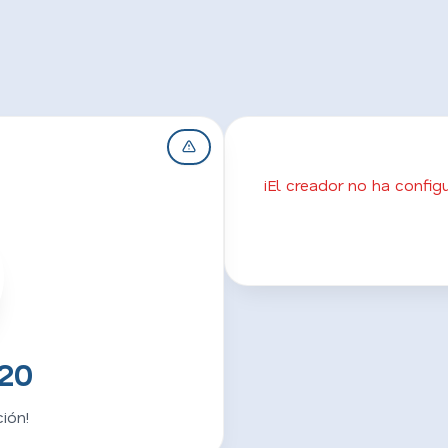
¡El creador no ha confi
20
ión!