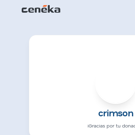
C
crimson
¡Gracias por tu donac