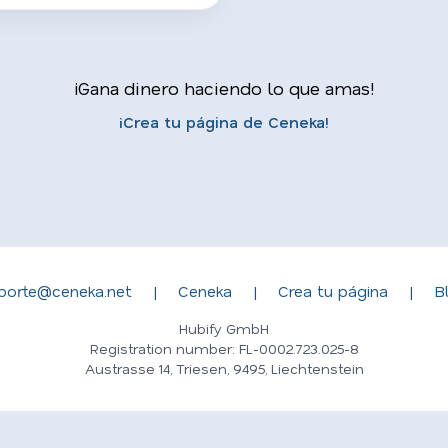
¡Gana dinero haciendo lo que amas!
¡Crea tu página de Ceneka!
porte@ceneka.net
|
Ceneka
|
Crea tu página
|
B
Hubify GmbH
Registration number: FL-0002.723.025-8
Austrasse 14, Triesen, 9495, Liechtenstein