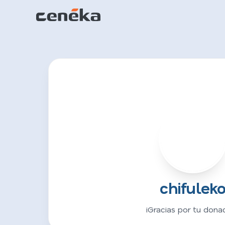
C
chifulek
¡Gracias por tu donac