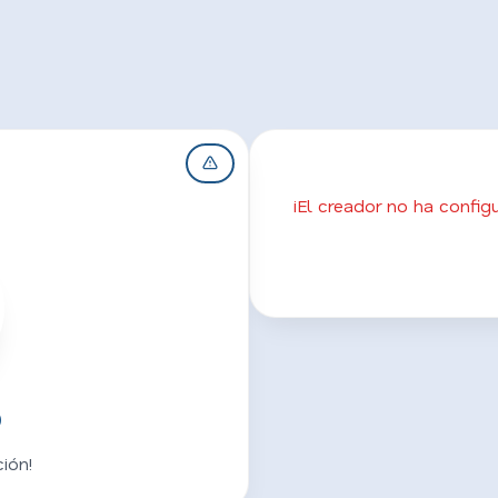
¡El creador no ha confi
o
ión!