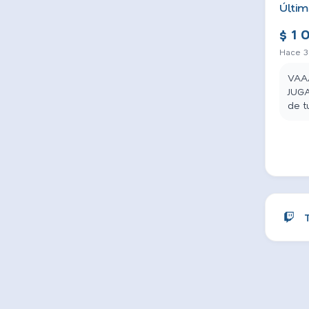
Últim
$ 1 
Hace 3
VAAA
JUG
de t