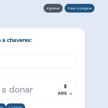
Ingresar
Crea tu página
 a chaverex:
$
ARS
00
$ 20000