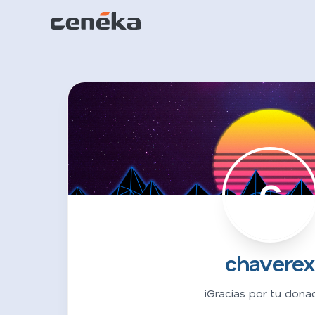
C
chavere
¡Gracias por tu donac