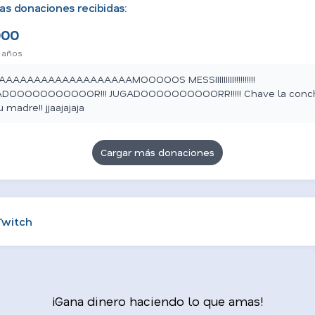
as donaciones recibidas:
000
 años
AAAAAAAAAAAAAAAAAAMOOOOOS MESSIIIIIIIII!!!!!!!!!!
ADOOOOOOOOOOOR!!! JUGADOOOOOOOOOORR!!!!! Chave la conc
u madre!! jjaajajaja
Cargar más donaciones
Twitch
¡Gana dinero haciendo lo que amas!