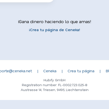
¡Gana dinero haciendo lo que amas!
¡Crea tu página de Ceneka!
porte@ceneka.net
|
Ceneka
|
Crea tu página
|
B
Hubify GmbH
Registration number: FL-0002.723.025-8
Austrasse 14, Triesen, 9495, Liechtenstein