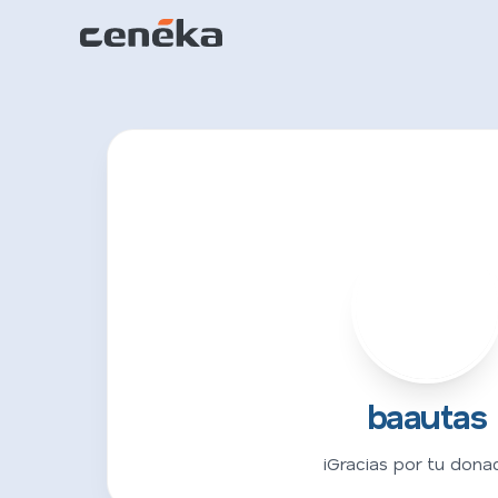
B
baautas
¡Gracias por tu donac