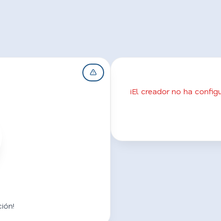
¡El creador no ha confi
ión!