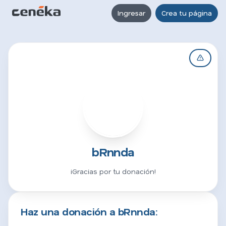
Ingresar
Crea tu página
B
bRnnda
¡Gracias por tu donación!
Haz una donación a bRnnda: