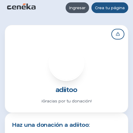
Ingresar
Crea tu página
A
adiitoo
¡Gracias por tu donación!
Haz una donación a adiitoo: