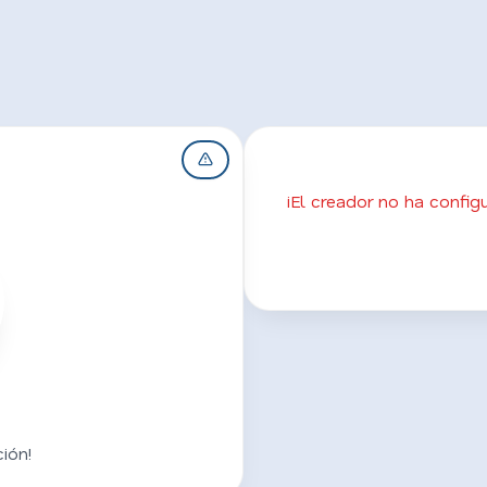
¡El creador no ha confi
ión!