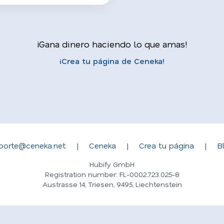
¡Gana dinero haciendo lo que amas!
¡Crea tu página de Ceneka!
porte@ceneka.net
|
Ceneka
|
Crea tu página
|
B
Hubify GmbH
Registration number: FL-0002.723.025-8
Austrasse 14, Triesen, 9495, Liechtenstein