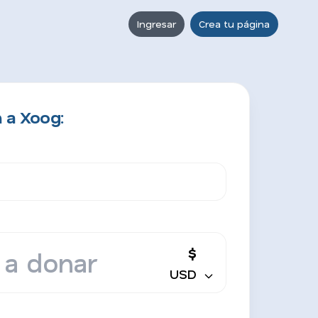
Ingresar
Crea tu página
 a Xoog:
$
USD