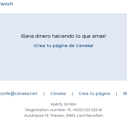
Twitch
¡Gana dinero haciendo lo que amas!
¡Crea tu página de Ceneka!
porte@ceneka.net
|
Ceneka
|
Crea tu página
|
B
Hubify GmbH
Registration number: FL-0002.723.025-8
Austrasse 14, Triesen, 9495, Liechtenstein