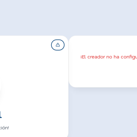
¡El creador no ha confi
l
ión!