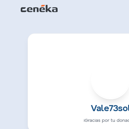
V
Vale73so
¡Gracias por tu donac