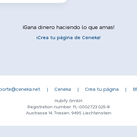
¡Gana dinero haciendo lo que amas!
¡Crea tu página de Ceneka!
porte@ceneka.net
|
Ceneka
|
Crea tu página
|
B
Hubify GmbH
Registration number: FL-0002.723.025-8
Austrasse 14, Triesen, 9495, Liechtenstein