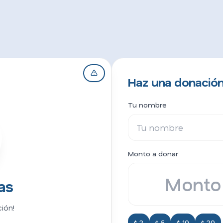
Haz una donació
Tu nombre
Monto a donar
as
ión!
$ 2
$ 5
$ 10
$ 20