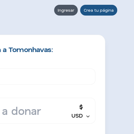
Ingresar
Crea tu página
n a Tomonhavas:
$
USD