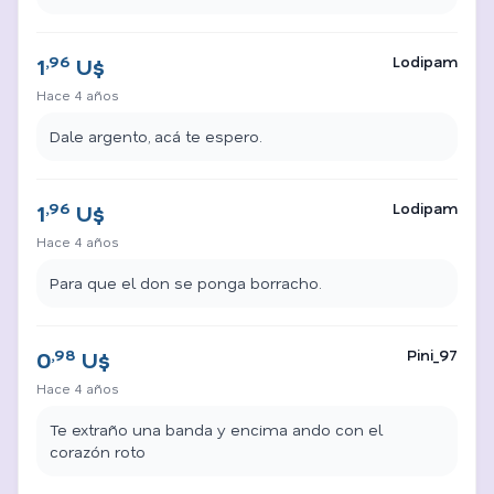
,96
Lodipam
1
U$
Hace 4 años
Dale argento, acá te espero.
,96
Lodipam
1
U$
Hace 4 años
Para que el don se ponga borracho.
,98
Pini_97
0
U$
Hace 4 años
Te extraño una banda y encima ando con el
corazón roto