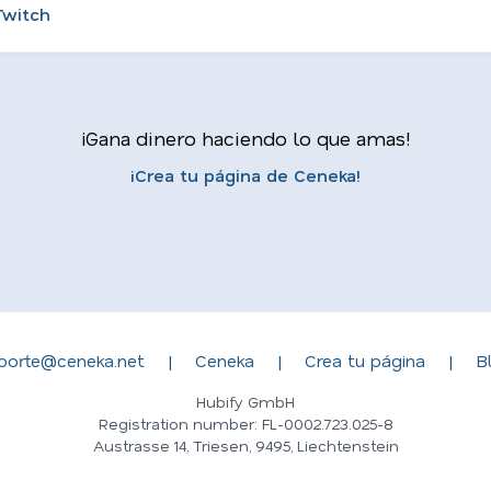
Twitch
¡Gana dinero haciendo lo que amas!
¡Crea tu página de Ceneka!
porte@ceneka.net
|
Ceneka
|
Crea tu página
|
B
Hubify GmbH
Registration number: FL-0002.723.025-8
Austrasse 14, Triesen, 9495, Liechtenstein