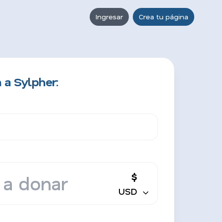
Ingresar
Crea tu página
 a Sylpher:
$
USD