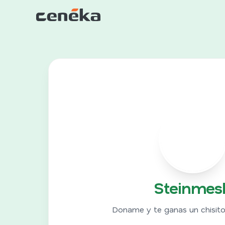
S
Steinmes
Doname y te ganas un chisit