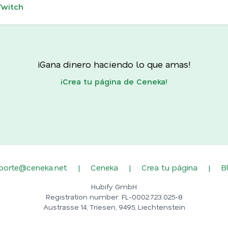
Twitch
¡Gana dinero haciendo lo que amas!
¡Crea tu página de Ceneka!
porte@ceneka.net
|
Ceneka
|
Crea tu página
|
B
Hubify GmbH
Registration number: FL-0002.723.025-8
Austrasse 14, Triesen, 9495, Liechtenstein