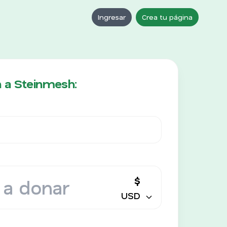
Ingresar
Crea tu página
 a Steinmesh:
$
USD