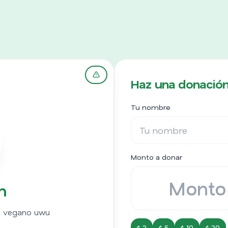
Haz una donación
Tu nombre
Monto a donar
h
o vegano uwu
$ 2
$ 5
$ 10
$ 20