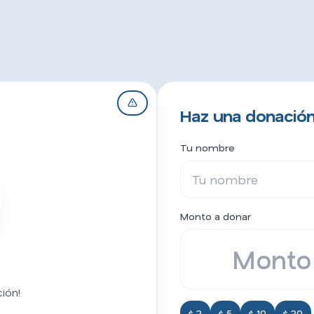
Haz una donació
Tu nombre
Monto a donar
e
ión!
$ 2
$ 5
$ 10
$ 20