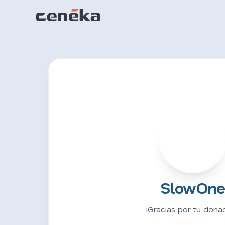
S
SlowOn
¡Gracias por tu donac