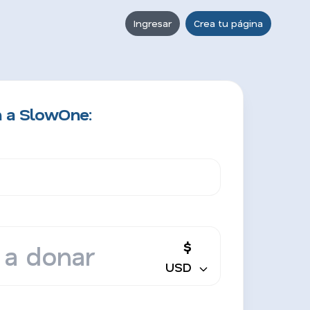
Ingresar
Crea tu página
n a SlowOne:
$
USD