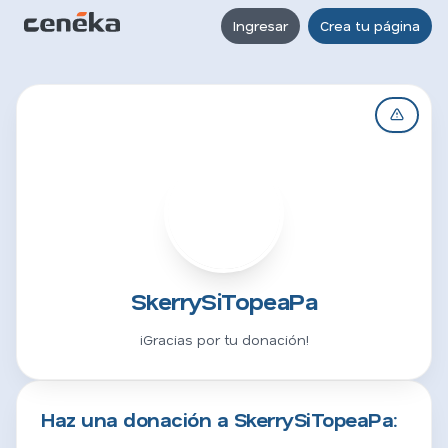
Ingresar
Crea tu página
S
SkerrySiTopeaPa
¡Gracias por tu donación!
Haz una donación a SkerrySiTopeaPa: