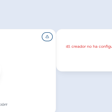
¡El creador no ha confi
ión!