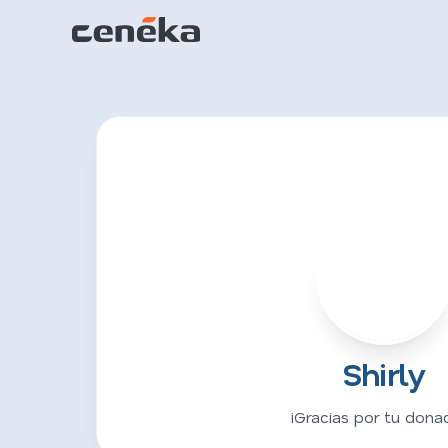
S
Shirly
¡Gracias por tu donac