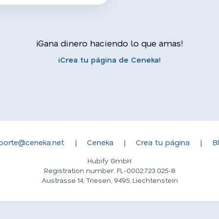
¡Gana dinero haciendo lo que amas!
¡Crea tu página de Ceneka!
porte@ceneka.net
|
Ceneka
|
Crea tu página
|
B
Hubify GmbH
Registration number: FL-0002.723.025-8
Austrasse 14, Triesen, 9495, Liechtenstein