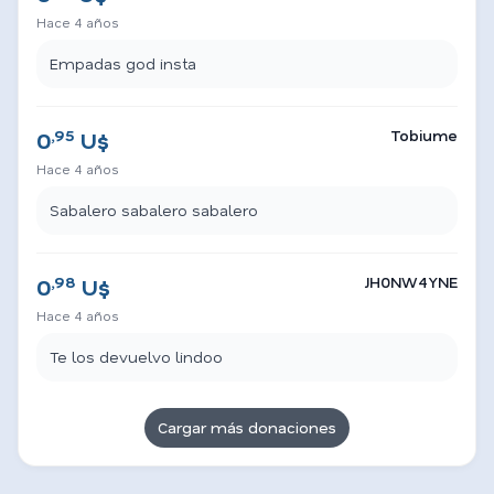
Hace 4 años
Empadas god insta
,95
Tobiume
0
U$
Hace 4 años
Sabalero sabalero sabalero
,98
JH0NW4YNE
0
U$
Hace 4 años
Te los devuelvo lindoo
Cargar más donaciones